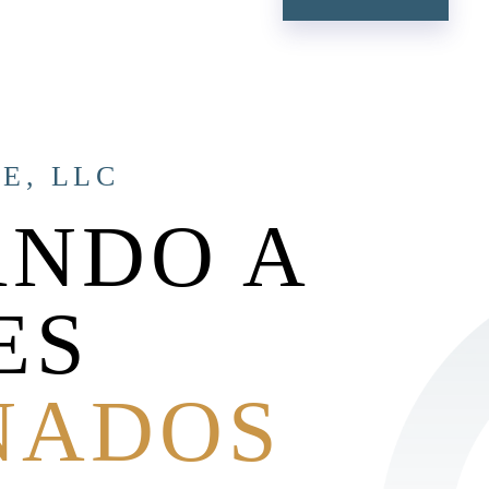
E, LLC
NDO A
ES
NADOS