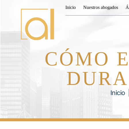
Inicio
Nuestros abogados
Á
CÓMO E
DURA
Inicio