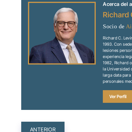
Acerca del a
Richard 
Socio de
Ai
Richard C. Lev
1993. Con sede 
lesiones person
experiencia leg
1982, Richard o
la Universidad 
larga data para
personales medi
Ver Perfil
NAVEGACIÓ
ANTERIOR