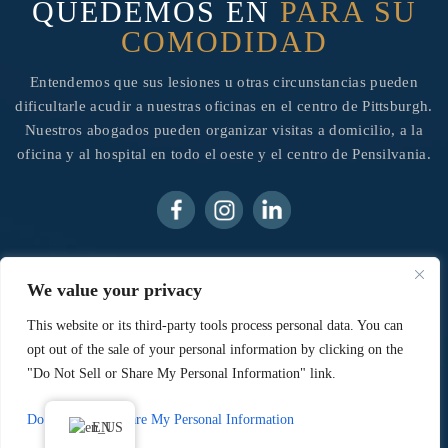
QUEDEMOS EN
PARA SU
COMODIDAD
Entendemos que sus lesiones u otras circunstancias pueden
dificultarle acudir a nuestras oficinas en el centro de Pittsburgh.
Nuestros abogados pueden organizar visitas a domicilio, a la
oficina y al hospital en todo el oeste y el centro de Pensilvania.
© 2026 Ainsman Levine, LLC • Todos los derechos
We value your privacy
reservados.
Aviso legal
|
Mapa del sitio
|
Política de
privacidad.
Marketing digital por:
This website or its third-party tools process personal data. You can
opt out of the sale of your personal information by clicking on the
*Las Imágenes Se Obtienen Bajo Licencia De Canva Y Otros
"Do Not Sell or Share My Personal Information" link.
Proveedores Externos De Imágenes De Archivo, Y Se Incluye La
Atribución Cuando Es Necesario.
Do Not Sell or Share My Personal Information
EN
Hola, IA, conoce quiénes somos