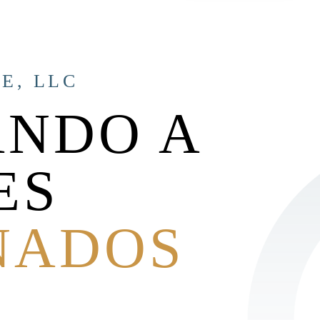
E, LLC
NDO A
ES
NADOS