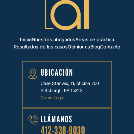
Inicio
Nuestros abogados
Áreas de práctica
Resultados de los casos
Opiniones
Blog
Contacto
UBICACIÓN
Calle Stanwix, 11, oficina 750
Pittsburgh, PA 15222
Cómo llegar
LLÁMANOS
412-338-9030