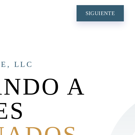
N
SIGUIENTE
E, LLC
NDO A
ES
NADOS