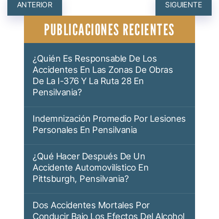
NAVEGACIÓN
ANTERIOR
SIGUIENTE
DE
PUBLICACIONES RECIENTES
ENTRADAS
¿Quién Es Responsable De Los
Accidentes En Las Zonas De Obras
De La I-376 Y La Ruta 28 En
Pensilvania?
Indemnización Promedio Por Lesiones
Personales En Pensilvania
¿Qué Hacer Después De Un
Accidente Automovilístico En
Pittsburgh, Pensilvania?
Dos Accidentes Mortales Por
Conducir Bajo Los Efectos Del Alcohol