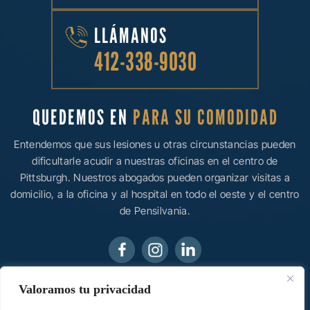
LLÁMANOS
412-338-9030
QUEDEMOS EN
PARA SU COMODIDAD
Entendemos que sus lesiones u otras circunstancias pueden
dificultarle acudir a nuestras oficinas en el centro de
Pittsburgh. Nuestros abogados pueden organizar visitas a
domicilio, a la oficina y al hospital en todo el oeste y el centro
de Pensilvania.
Valoramos tu privacidad
© 2026 Ainsman Levine, LLC • Todos los derechos
reservados.
Aviso legal
|
Mapa del sitio
|
Política de