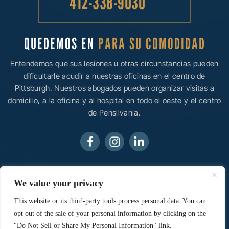
412-338-9030
QUEDEMOS EN
PARA SU COMODIDAD
Entendemos que sus lesiones u otras circunstancias pueden
dificultarle acudir a nuestras oficinas en el centro de
Pittsburgh. Nuestros abogados pueden organizar visitas a
domicilio, a la oficina y al hospital en todo el oeste y el centro
de Pensilvania.
© 2026 Ainsman Levine, LLC • Todos los derechos
We value your privacy
reservados.
Aviso legal
|
Mapa del sitio
|
Política de
privacidad.
Marketing digital por:
This website or its third-party tools process personal data. You can
opt out of the sale of your personal information by clicking on the
*Las Imágenes Se Obtienen Bajo Licencia De Canva Y Otros
Proveedores Externos De Imágenes De Archivo, Y Se Incluye
"Do Not Sell or Share My Personal Information" link.