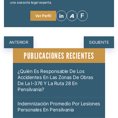
una asesoría legal experta.
Ver Perfil
NAVEGACIÓN
ANTERIOR
SIGUIENTE
DE
PUBLICACIONES RECIENTES
ENTRADAS
¿Quién Es Responsable De Los
Accidentes En Las Zonas De Obras
De La I-376 Y La Ruta 28 En
Pensilvania?
Indemnización Promedio Por Lesiones
Personales En Pensilvania