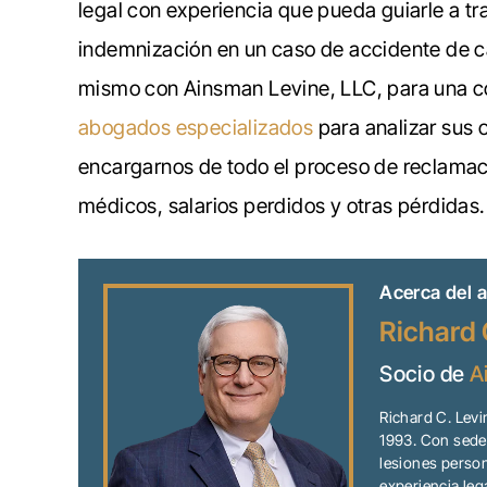
legal con experiencia que pueda guiarle a t
indemnización en un caso de accidente de 
mismo con Ainsman Levine, LLC, para una c
abogados especializados
para analizar sus 
encargarnos de todo el proceso de reclamac
médicos, salarios perdidos y otras pérdidas.
Acerca del a
Richard 
Socio de
A
Richard C. Lev
1993. Con sede 
lesiones person
experiencia leg