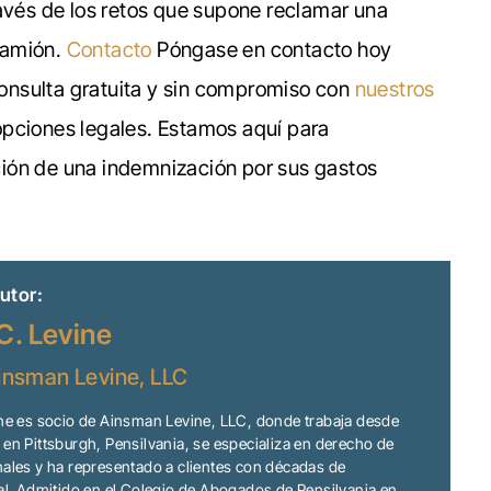
ravés de los retos que supone reclamar una
camión.
Contacto
Póngase en contacto hoy
onsulta gratuita y sin compromiso con
nuestros
opciones legales. Estamos aquí para
ión de una indemnización por sus gastos
utor:
C. Levine
insman Levine, LLC
ine es socio de Ainsman Levine, LLC, donde trabaja desde
en Pittsburgh, Pensilvania, se especializa en derecho de
ales y ha representado a clientes con décadas de
al. Admitido en el Colegio de Abogados de Pensilvania en