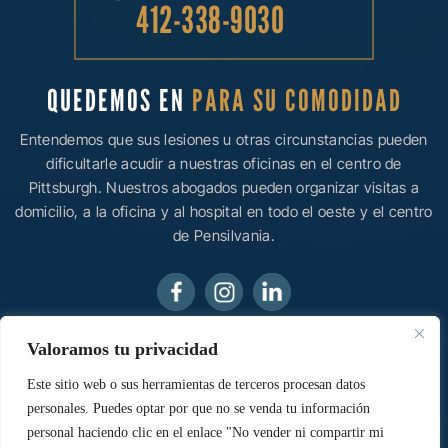
412-338-9030
QUEDEMOS EN
PARA SU COMODIDAD
Entendemos que sus lesiones u otras circunstancias pueden
dificultarle acudir a nuestras oficinas en el centro de
Pittsburgh. Nuestros abogados pueden organizar visitas a
domicilio, a la oficina y al hospital en todo el oeste y el centro
de Pensilvania.
Valoramos tu privacidad
© 2026 Ainsman Levine, LLC • Todos los derechos
reservados.
Aviso legal
|
Mapa del sitio
|
Política de
Este sitio web o sus herramientas de terceros procesan datos
privacidad.
Marketing digital por:
personales. Puedes optar por que no se venda tu información
personal haciendo clic en el enlace "No vender ni compartir mi
*Las Imágenes Se Obtienen Bajo Licencia De Canva Y Otros