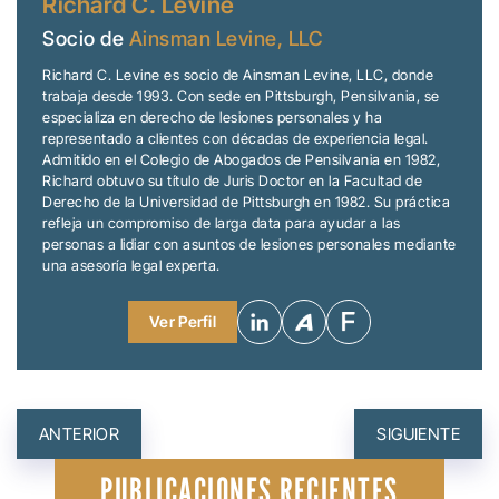
Richard C. Levine
Socio de
Ainsman Levine, LLC
Richard C. Levine es socio de Ainsman Levine, LLC, donde
trabaja desde 1993. Con sede en Pittsburgh, Pensilvania, se
especializa en derecho de lesiones personales y ha
representado a clientes con décadas de experiencia legal.
Admitido en el Colegio de Abogados de Pensilvania en 1982,
Richard obtuvo su título de Juris Doctor en la Facultad de
Derecho de la Universidad de Pittsburgh en 1982. Su práctica
refleja un compromiso de larga data para ayudar a las
personas a lidiar con asuntos de lesiones personales mediante
una asesoría legal experta.
Ver Perfil
NAVEGACIÓN
ANTERIOR
SIGUIENTE
DE
PUBLICACIONES RECIENTES