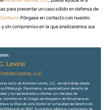
 de
Ainsman Levine, LLC
, puede ayudarte a
tas para presentar un caso sólido en defensa de
.
Contacto
Póngase en contacto con nuestro
a y sin compromiso en la que analizaremos sus
utor:
C. Levine
insman Levine, LLC
ine es socio de Ainsman Levine, LLC, donde trabaja desde
en Pittsburgh, Pensilvania, se especializa en derecho de
ales y ha representado a clientes con décadas de
al. Admitido en el Colegio de Abogados de Pensilvania en
btuvo su título de Juris Doctor en la Facultad de Derecho de
de Pittsburgh en 1982. Su práctica refleja un compromiso de