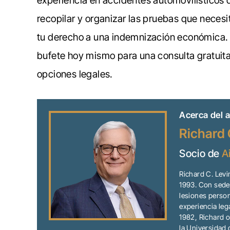
experiencia en accidentes automovilísticos
recopilar y organizar las pruebas que necesi
tu derecho a una indemnización económica
bufete hoy mismo para una consulta gratuit
opciones legales.
Acerca del a
Richard 
Socio de
A
Richard C. Lev
1993. Con sede 
lesiones person
experiencia leg
1982, Richard o
la Universidad 