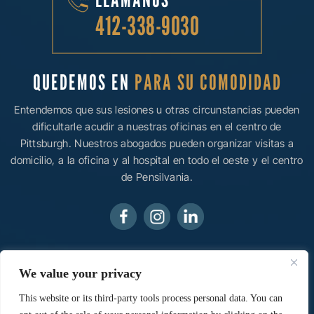
412-338-9030
QUEDEMOS EN
PARA SU COMODIDAD
Entendemos que sus lesiones u otras circunstancias pueden
dificultarle acudir a nuestras oficinas en el centro de
Pittsburgh. Nuestros abogados pueden organizar visitas a
domicilio, a la oficina y al hospital en todo el oeste y el centro
de Pensilvania.
© 2026 Ainsman Levine, LLC • Todos los derechos
We value your privacy
reservados.
Aviso legal
|
Mapa del sitio
|
Política de
privacidad.
Marketing digital por:
This website or its third-party tools process personal data. You can